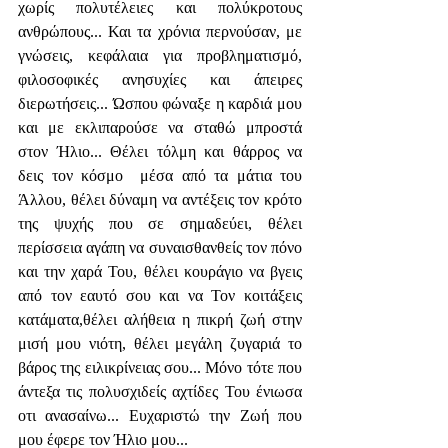
χωρίς πολυτέλειες και πολύκροτους 
ανθρώπους... Και τα χρόνια περνούσαν, με 
γνώσεις, κεφάλαια για προβληματισμό, 
φιλοσοφικές ανησυχίες και άπειρες 
διερωτήσεις... Ώσπου φώναξε η καρδιά μου 
και με εκλιπαρούσε να σταθώ μπροστά 
στον Ήλιο... Θέλει τόλμη και θάρρος να 
δεις τον κόσμο  μέσα από τα μάτια του 
Άλλου, θέλει δύναμη να αντέξεις τον κρότο 
της ψυχής που σε σημαδεύει, θέλει 
περίσσεια αγάπη να συναισθανθείς τον πόνο 
και την χαρά Του, θέλει κουράγιο να βγεις 
από τον εαυτό σου και να Τον κοιτάξεις 
κατάματα,θέλει αλήθεια η πικρή ζωή στην 
μισή μου νιότη, θέλει μεγάλη ζυγαριά το 
βάρος της ειλικρίνειας σου... Μόνο τότε που 
άντεξα τις πολυσχιδείς αχτίδες Του ένιωσα 
οτι ανασαίνω... Ευχαριστώ την Ζωή που 
μου έφερε τον Ήλιο μου...